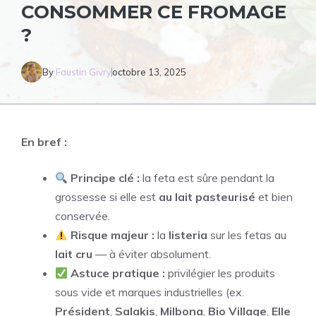
CONSOMMER CE FROMAGE
?
By
Faustin Givry
octobre 13, 2025
En bref :
Principe clé :
la feta est sûre pendant la
grossesse si elle est
au lait pasteurisé
et bien
conservée.
Risque majeur :
la
listeria
sur les fetas au
lait cru
— à éviter absolument.
Astuce pratique :
privilégier les produits
sous vide et marques industrielles (ex.
Président
,
Salakis
,
Milbona
,
Bio Village
,
Elle