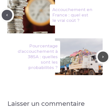
Accouchement en
France : quel est
le vrai coût ?
Pourcentage
d’accouchement à
38SA : quelles
sont les
probabilités ?
Laisser un commentaire