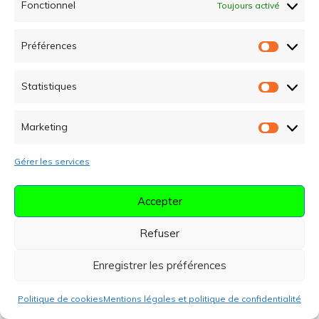
Fonctionnel
Toujours activé
Préférences
Jambon Blanc Pendant La
Préfére
Grossesse : Peut-On En Manger
Statistiques
Sans Risque ?
Statist
octobre 16, 2025
Marketing
Marketi
Gérer les services
Accepter
Refuser
Enregistrer les préférences
Accoucher Ce Soir : Conseils Pour
Déclencher Le Travail
Politique de cookies
Mentions légales et politique de confidentialité
Naturellement