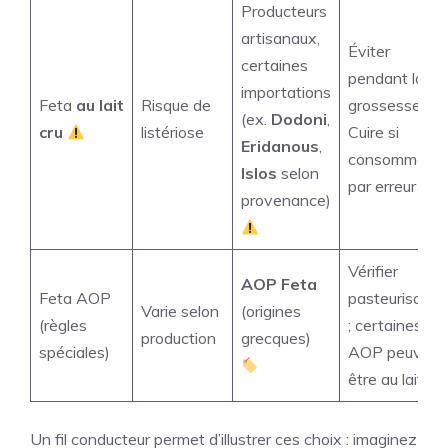
Producteurs
artisanaux,
Éviter
certaines
pendant la
importations
Feta
au lait
Risque de
grossesse.
(ex.
Dodoni
,
cru
listériose
Cuire si
Eridanous
,
consommée
Islos
selon
par erreur
provenance)
Vérifier
AOP Feta
Feta AOP
pasteurisatio
Varie selon
(origines
(règles
; certaines
production
grecques)
spéciales)
AOP peuvent
être au lait cru
Un fil conducteur permet d’illustrer ces choix : imaginez