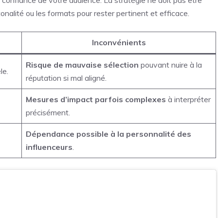
a confiance de votre audience. La stratégie ne doit pas être
a tonalité ou les formats pour rester pertinent et efficace.
Inconvénients
Risque de mauvaise sélection
pouvant nuire à la
le.
réputation si mal aligné.
Mesures d’impact parfois complexes
à interpréter
précisément.
Dépendance possible à la personnalité des
influenceurs
.