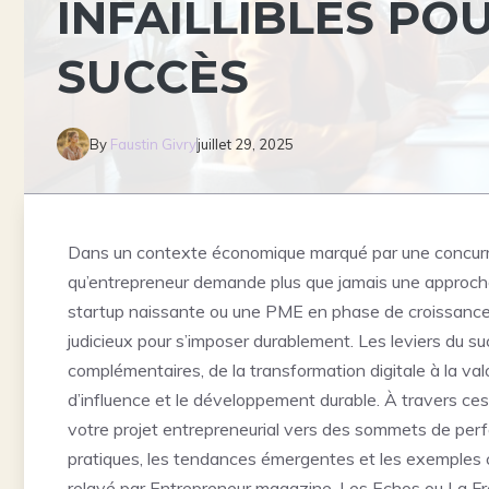
INFAILLIBLES P
SUCCÈS
By
Faustin Givry
juillet 29, 2025
Dans un contexte économique marqué par une concurrenc
qu’entrepreneur demande plus que jamais une approche 
startup naissante ou une PME en phase de croissance, d
judicieux pour s’imposer durablement. Les leviers du su
complémentaires, de la transformation digitale à la val
d’influence et le développement durable. À travers c
votre projet entrepreneurial vers des sommets de per
pratiques, les tendances émergentes et les exemples c
relayé par Entrepreneur magazine, Les Echos ou La F