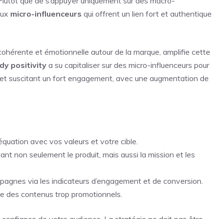
g. Plutôt que de s’appuyer uniquement sur des macro-
 aux
micro-influenceurs
qui offrent un lien fort et authentique
n cohérente et émotionnelle autour de la marque, amplifie cette
dy positivity
a su capitaliser sur des micro-influenceurs pour
é et suscitant un fort engagement, avec une augmentation de
équation avec vos valeurs et votre cible.
nt non seulement le produit, mais aussi la mission et les
agnes via les indicateurs d’engagement et de conversion.
que des contenus trop promotionnels.