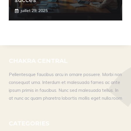
succès
juillet 29, 2025
CHAKRA CENTRAL
Pellentesque faucibus arcu in ornare posuere. Morbi non
consequat urna. Interdum et malesuada fames ac ante
ipsum primis in faucibus. Nunc sed malesuada tellus. In
at nunc ac quam pharetra lobortis mollis eget nulla.room
CATEGORIES