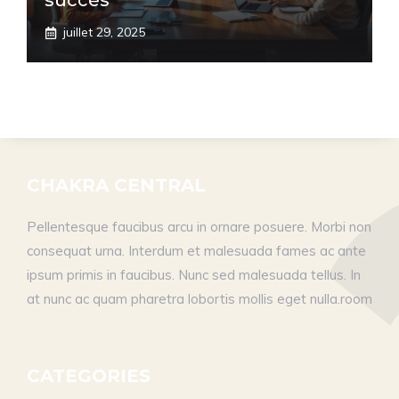
succès
juillet 29, 2025
CHAKRA CENTRAL
Pellentesque faucibus arcu in ornare posuere. Morbi non
consequat urna. Interdum et malesuada fames ac ante
ipsum primis in faucibus. Nunc sed malesuada tellus. In
at nunc ac quam pharetra lobortis mollis eget nulla.room
CATEGORIES