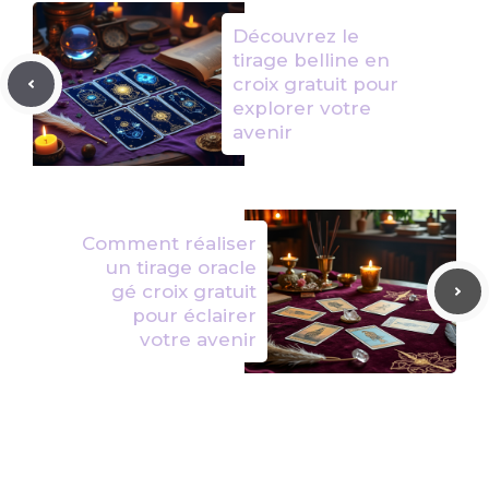
Découvrez le
tirage belline en
croix gratuit pour
explorer votre
avenir
Comment réaliser
un tirage oracle
gé croix gratuit
pour éclairer
votre avenir