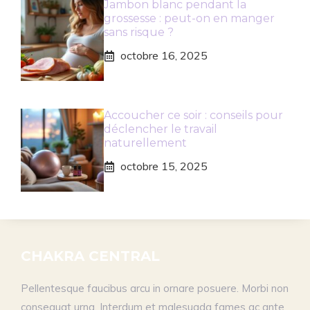
Jambon blanc pendant la
grossesse : peut-on en manger
sans risque ?
octobre 16, 2025
Accoucher ce soir : conseils pour
déclencher le travail
naturellement
octobre 15, 2025
CHAKRA CENTRAL
Pellentesque faucibus arcu in ornare posuere. Morbi non
consequat urna. Interdum et malesuada fames ac ante