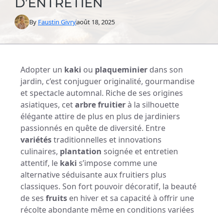
D’ENTRETIEN
By
Faustin Givry
août 18, 2025
Adopter un
kaki
ou
plaqueminier
dans son
jardin, c’est conjuguer originalité, gourmandise
et spectacle automnal. Riche de ses origines
asiatiques, cet
arbre fruitier
à la silhouette
élégante attire de plus en plus de jardiniers
passionnés en quête de diversité. Entre
variétés
traditionnelles et innovations
culinaires,
plantation
soignée et entretien
attentif, le
kaki
s’impose comme une
alternative séduisante aux fruitiers plus
classiques. Son fort pouvoir décoratif, la beauté
de ses
fruits
en hiver et sa capacité à offrir une
récolte abondante même en conditions variées