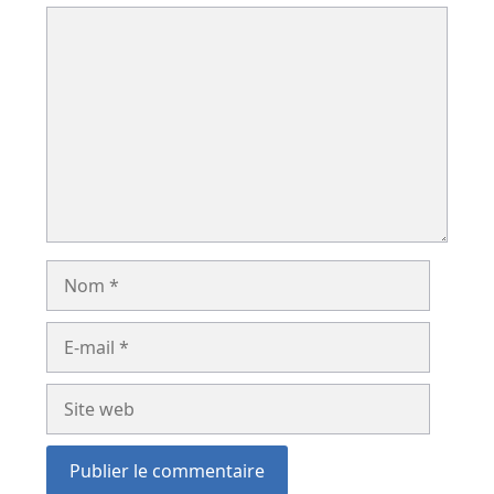
Commentaire
Nom
E-
mail
Site
web