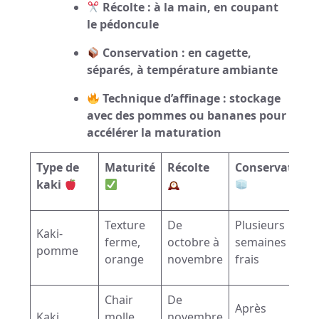
Récolte : à la main, en coupant
le pédoncule
Conservation : en cagette,
séparés, à température ambiante
Technique d’affinage : stockage
avec des pommes ou bananes pour
accélérer la maturation
Type de
Maturité
Récolte
Conservation
kaki
Texture
De
Plusieurs
Kaki-
ferme,
octobre à
semaines au
pomme
orange
novembre
frais
Chair
De
Après
Kaki
molle,
novembre