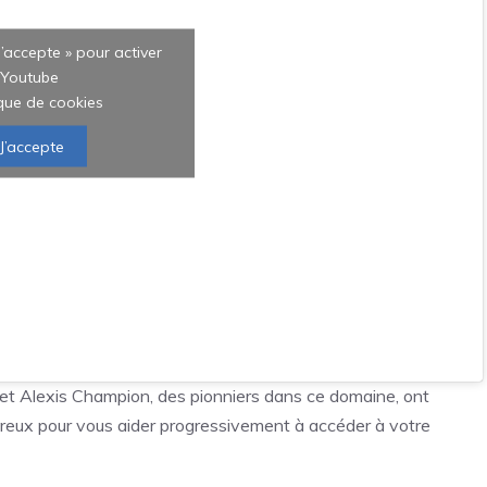
J’accepte » pour activer
Youtube
ique de cookies
J’accepte
t Alexis Champion, des pionniers dans ce domaine, ont
ureux pour vous aider progressivement à accéder à votre