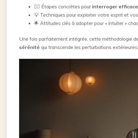
🧘‍♀️ Étapes concrètes pour
interroger efficac
💡 Techniques pour exploiter votre esprit et vo
🌟 Attitudes clés à adopter pour « intuiter » chaq
Une fois parfaitement intégrée, cette méthodologie dev
sérénité
qui transcende les perturbations extérieures