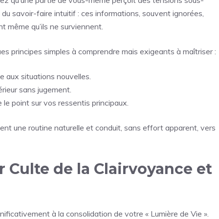
vrez qu’une partie de vous-même perçoit des tensions sous-
 du savoir-faire intuitif : ces informations, souvent ignorées,
t même qu’ils ne surviennent.
s principes simples à comprendre mais exigeants à maîtriser :
e aux situations nouvelles.
érieur sans jugement.
 le point sur vos ressentis principaux.
nt une routine naturelle et conduit, sans effort apparent, vers
r Culte de la Clairvoyance et
nificativement à la consolidation de votre « Lumière de Vie ».